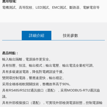
應用領域:
電機測試、高等院校、LED測試、EMC測試、斷路器、電解電容等
詳細介紹
技術參數
產品特點：
輸入輸出隔離，電源操作更安全。
具有恒壓、恒流、輸出模式；輸出電壓、輸出電流全量程可調。
具有多級濾波電路，降低對電網諧波干擾。
雙閉環控制電路，響應速度快，輸出穩定。
采用全橋移相軟開關技術，整機效率高于90%。
具有RS485/RS232通訊接口（選配），采用MODBUS-RTU通訊協
議。
具有外部模擬接口（選配），可實現外部檢測電源狀態，控制電源輸