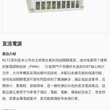
直流電源
產品介紹
RLTZ系列是本公司自主研發生產的高頻開關電源，成功地運用了優異
的脈寬調制技術（PWM），引進西門子等國外先進的IGBT核心執行
元件，大功率機器采用結構均流技術，并配以各種完善的保護功能，
使得高頻開關電源可靠性問題得到了圓滿解決，滿足低紋波要求，且
體積小、重量輕、節能環保，是一種性價比出色的直流電源產品。該
產品廣泛應用于汽車電子測試，電鍍、電解、腐蝕鋁箔加工，管道預
熱、貴重金屬電鍍脈沖、真空鍍膜濺射等各個行業。